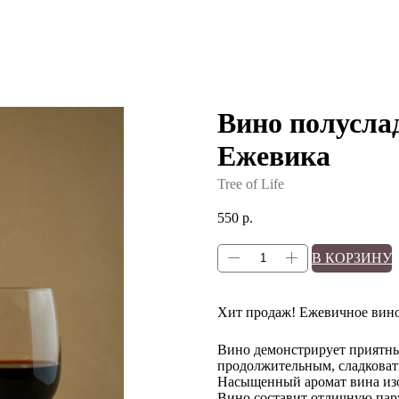
Вино полусла
Ежевика
Tree of Life
550
р.
В КОРЗИНУ
Хит продаж! Ежевичное вин
Вино демонстрирует приятны
продолжительным, сладкова
Насыщенный аромат вина изо
Вино составит отличную пар