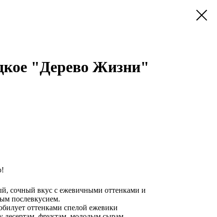
дкое "Дерево Жизни"
о!
й, сочный вкус с ежевичными оттенками и
тым послевкусием.
билует оттенками спелой ежевики
у десертам, фруктам, молодым сырам