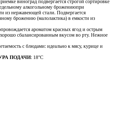
 приемке виноград подвергается строгой сортировке
хнедельному алкогольному брожениюпри
сти из нержавеющей стали. Подвергается
чному брожению (малолактика) в емкости из
сопровождается ароматом красных ягод и острым
 хорошо сбалансированным вкусом во рту. Нежное
четаемость с блюдами: идеально к мясу, курице и
УРА ПОДАЧИ
: 18°C