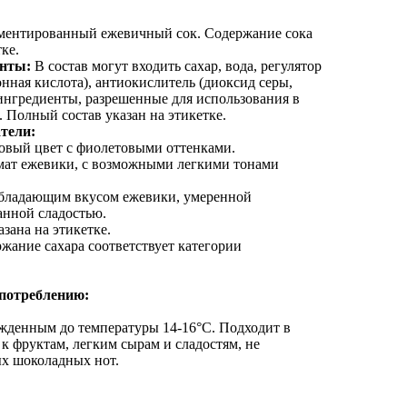
ентированный ежевичный сок. Содержание сока
ке.
енты:
В состав могут входить сахар, вода, регулятор
нная кислота), антиокислитель (диоксид серы,
 ингредиенты, разрешенные для использования в
 Полный состав указан на этикетке.
тели:
вый цвет с фиолетовыми оттенками.
ат ежевики, с возможными легкими тонами
обладающим вкусом ежевики, умеренной
анной сладостью.
зана на этикетке.
жание сахара соответствует категории
употреблению:
ажденным до температуры 14-16°C. Подходит в
 к фруктам, легким сырам и сладостям, не
х шоколадных нот.