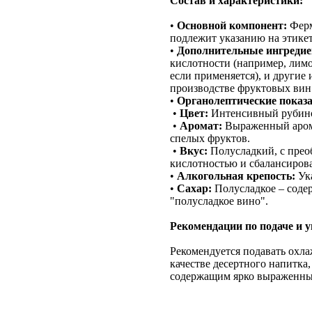
Состав и характеристики:
•
Основной компонент:
Ферм
подлежит указанию на этикет
•
Дополнительные ингреди
кислотности (например, лимо
если применяется), и другие
производстве фруктовых вин.
•
Органолептические показа
•
Цвет:
Интенсивный рубино
•
Аромат:
Выраженный аром
спелых фруктов.
•
Вкус:
Полусладкий, с пре
кислотностью и сбалансиров
•
Алкогольная крепость:
Ука
•
Сахар:
Полусладкое – содер
"полусладкое вино".
Рекомендации по подаче и 
Рекомендуется подавать охл
качестве десертного напитка,
содержащим ярко выраженны