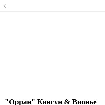
"Орран" Кангун & Вионье