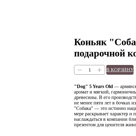
Коньяк "Соба
подарочной ко
В КОРЗИНУ
"Dog" 5 Years Old
— армянск
аромат и мягкий, гармоничны
древесины. В его производс
не менее пяти лет в бочках и
"Собака" — это истинно нац
мере раскрывает характер и 
наслаждаться в компании бли
презентом для ценителя живо