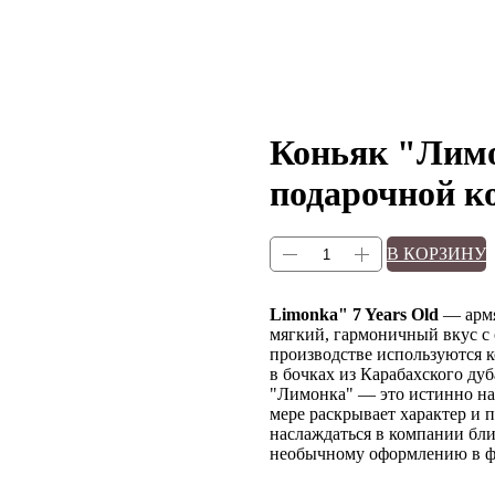
Коньяк "Лимо
подарочной ко
В КОРЗИНУ
Limonka" 7 Years Old
— армя
мягкий, гармоничный вкус с 
производстве используются 
в бочках из Карабахского дуб
"Лимонка" — это истинно на
мере раскрывает характер и 
наслаждаться в компании бли
необычному оформлению в фо