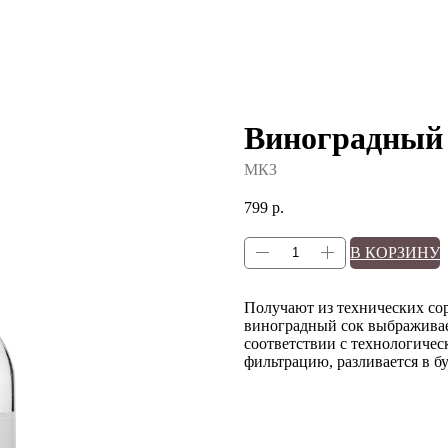
Виноградный
МКЗ
799
р.
В КОРЗИНУ
Получают из технических со
виноградный сок выбраживает
соответствии с технологиче
фильтрацию, разливается в б