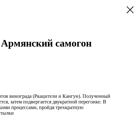
 Армянский самогон
ртов винограда (Ркацители и Кангун). Полученный
ся, затем подвергается двукратной перегонке. В
скими процессами, пройдя трехкратную
утылки