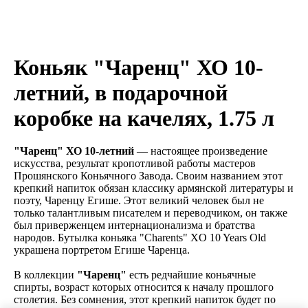
Коньяк "Чаренц" ХО 10-
летний, в подарочной
коробке на качелях, 1.75 л
"Чаренц" ХО 10-летний
— настоящее произведение
искусства, результат кропотливой работы мастеров
Прошянского Коньячного Завода. Своим названием этот
крепкий напиток обязан классику армянской литературы и
поэту, Чаренцу Егише. Этот великий человек был не
только талантливым писателем и переводчиком, он также
был приверженцем интернационализма и братства
народов. Бутылка коньяка "Charents" XO 10 Years Old
украшена портретом Егише Чаренца.
В коллекции
"Чаренц"
есть редчайшие коньячные
спирты, возраст которых относится к началу прошлого
столетия. Без сомнения, этот крепкий напиток будет по