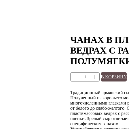
ЧАНАХ В П
ВЕДРАХ С 
ПОЛУМЯГКИЙ
В КОРЗИНУ
Традиционный армянский сыр,
Полученный из коровьего мо
многочисленными глазками р
от белого до слабо-желтого. 
пластвмассовых ведрах с рас
пленки. Зрелый сыр отличае
специфическим запахом.
Употребляется в качестве зак