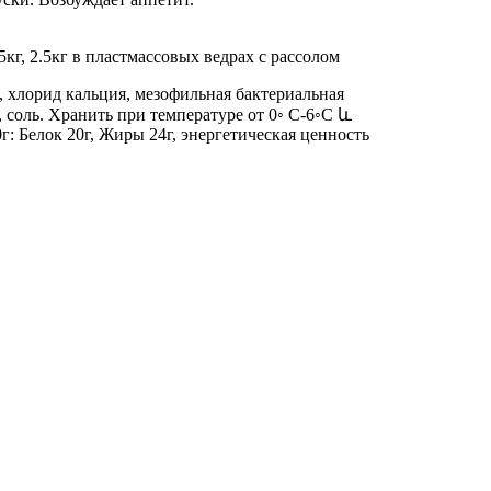
1.5кг, 2.5кг в пластмассовых ведрах с рассолом
, хлорид кальция, мезофильная бактериальная
 соль. Хранить при температуре от 0◦ C-6◦C և
г: Белок 20г, Жиры 24г, энергетическая ценность