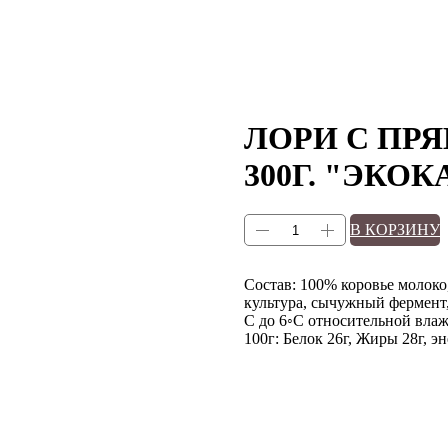
ЛОРИ С ПР
300Г. "ЭКОК
В КОРЗИНУ
Состав: 100% коровье молоко
культура, сычужный фермент,
C до 6◦C относительной влаж
100г: Белок 26г, Жиры 28г, э